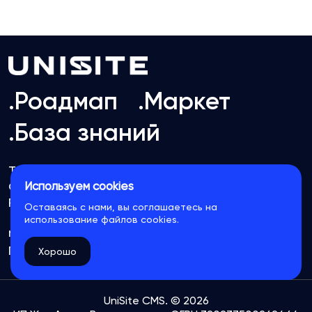
.Роадмап
.Маркет
.База знаний
Тест-драйв
Публичная оферта
Используем cookies
Обработка персональных данных
Реквизиты организации
Оставаясь с нами, вы соглашаетесь на
использование файлов cookies.
manager@unisite.org
Группа VK
☕
Поддержать проект
Хорошо
UniSite CMS. © 2026