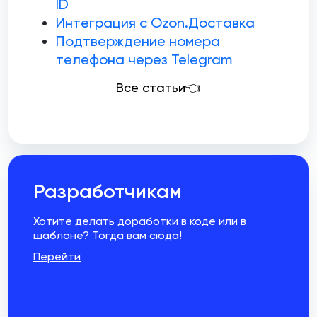
ID
Интеграция с Ozon.Доставка
Подтверждение номера
телефона через Telegram
Все статьи👈
Разработчикам
Хотите делать доработки в коде или в
шаблоне? Тогда вам сюда!
Перейти