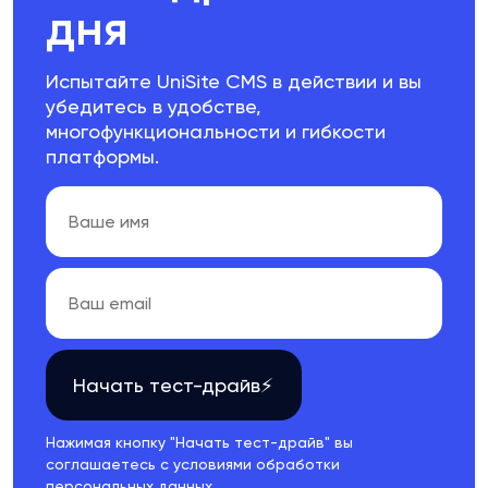
дня
Испытайте UniSite CMS в действии и вы
убедитесь в удобстве,
многофункциональности и гибкости
платформы.
Начать тест-драйв⚡
Нажимая кнопку "Начать тест-драйв" вы
соглашаетесь с условиями обработки
персональных данных
.