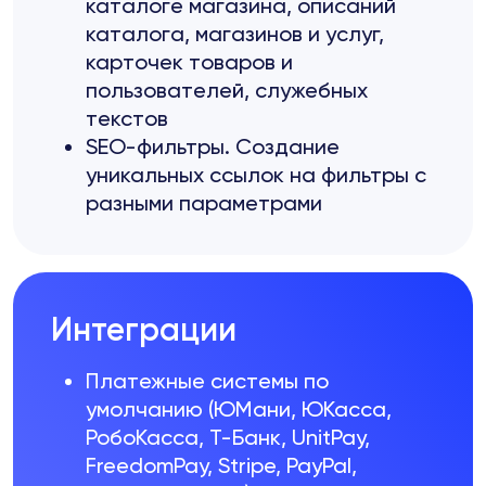
каталоге магазина, описаний
каталога, магазинов и услуг,
карточек товаров и
пользователей, служебных
текстов
SEO-фильтры. Создание
уникальных ссылок на фильтры с
разными параметрами
Интеграции
Платежные системы по
умолчанию (ЮМани, ЮКасса,
РобоКасса, Т-Банк, UnitPay,
FreedomPay, Stripe, PayPal,