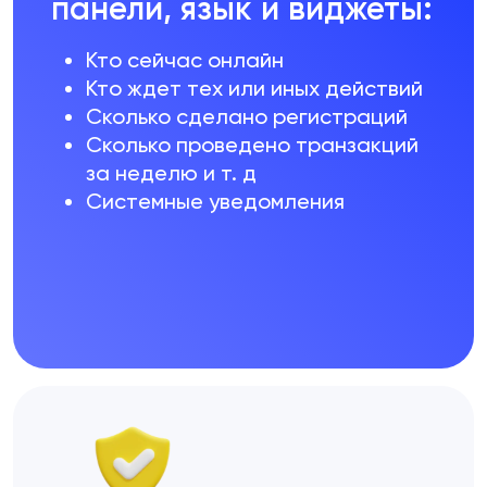
панели, язык и виджеты:
Кто сейчас онлайн
Кто ждет тех или иных действий
Сколько сделано регистраций
Сколько проведено транзакций
за неделю и т. д
Системные уведомления