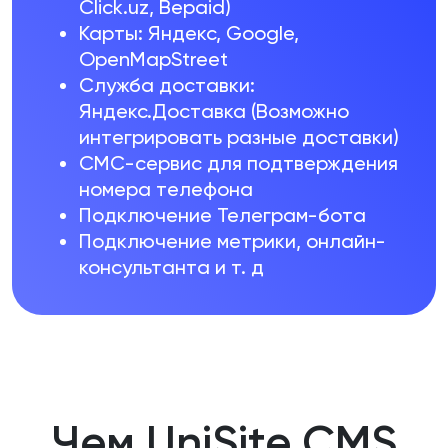
Click.uz, Bepaid)
Карты: Яндекс, Google,
OpenMapStreet
Служба доставки:
Яндекс.Доставка (Возможно
интегрировать разные доставки)
СМС-сервис для подтверждения
номера телефона
Подключение Телеграм-бота
Подключение метрики, онлайн-
консультанта и т. д
Чем UniSite CMS