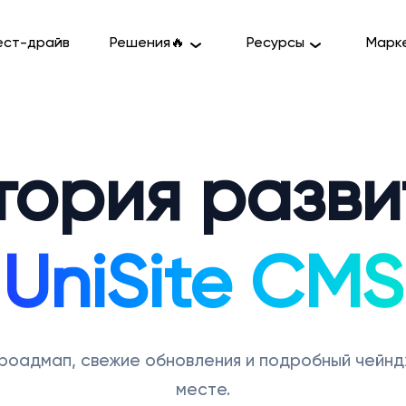
ест-драйв
Решения🔥
Ресурсы
Марк
тория разви
UniSite CMS
роадмап, свежие обновления и подробный чейнд
месте.