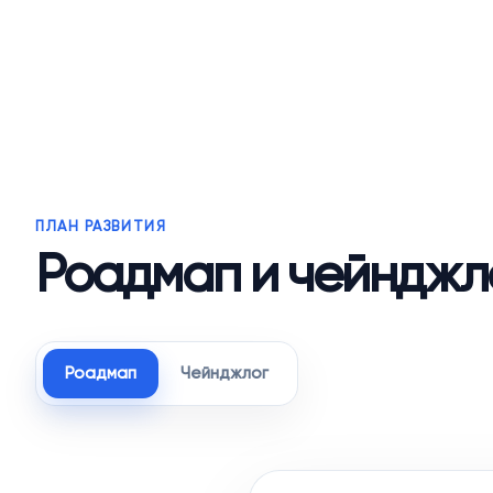
ПЛАН РАЗВИТИЯ
Роадмап и чейнджл
Роадмап
Чейнджлог