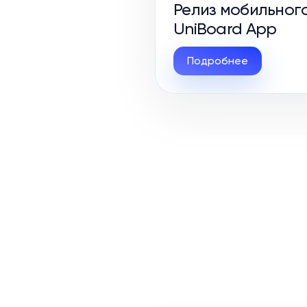
Релиз мобильног
UniBoard App
Подробнее