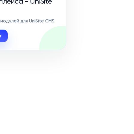
лейса - UniSite
модулей для UniSite CMS
т