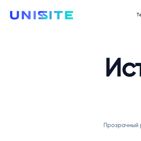
Т
Ис
Прозрачный 