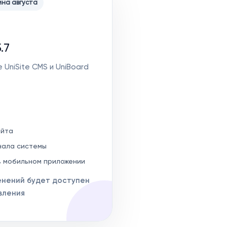
ина августа
.7
UniSite CMS и UniBoard
айта
нала системы
в мобильном приложении
енений будет доступен
вления