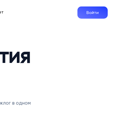
ет
Войти
тия
жлог в одном